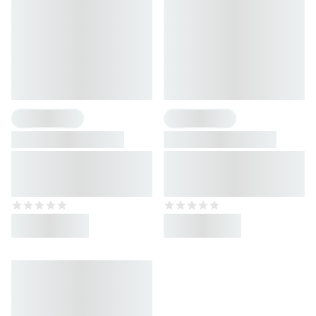
2 Geschmacksrichtungen
1 Geschmacksrichtung
Shaker
Premium Steel Bottle
Shaker für 600 ml Drinks
Bottle für 960 ml Drinks