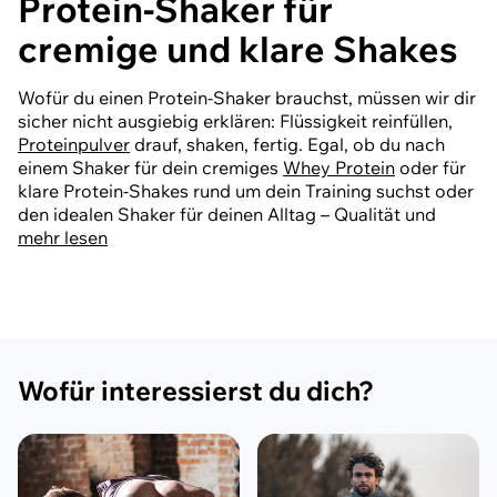
Protein-Shaker für
cremige und klare Shakes
Wofür du einen Protein-Shaker brauchst, müssen wir dir
sicher nicht ausgiebig erklären: Flüssigkeit reinfüllen,
Proteinpulver
drauf, shaken, fertig. Egal, ob du nach
einem Shaker für dein cremiges
Whey Protein
oder für
klare Protein-Shakes rund um dein Training suchst oder
den idealen Shaker für deinen Alltag – Qualität und
Funktionalität sind ein Must. Warum? Ganz einfach:
mehr lesen
Dein Shaker ist dafür da, damit du dich egal wo und
wann easy mit wertvollen Proteinen versorgen kannst
und im best case begleitet er dich für eine lange Zeit.
Damit du also auch wirklich lange etwas davon hast und
zufrieden bist, hol dir einen Shaker, der genau zu deinen
Needs passt.
Wofür interessierst du dich?
Arten von Eiweiß-Shakern