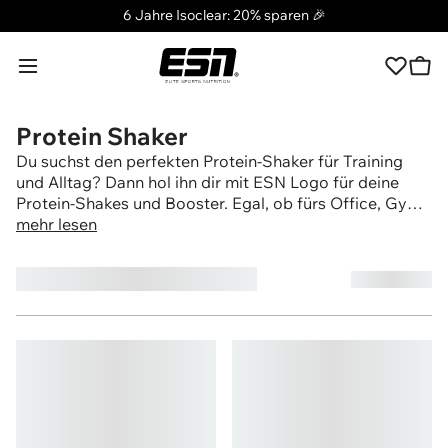
Werbebanner
6 Jahre Isoclear: 20% sparen 🎉
ESN
Menü umschalten
Ware
Wunschz
Protein Shaker
Du suchst den perfekten Protein-Shaker für Training
und Alltag? Dann hol ihn dir mit ESN Logo für deine
Protein-Shakes und Booster. Egal, ob fürs Office, Gym
oder die Uni – finde deinen Favorite-Shaker, den du
mehr lesen
immer und überall dabei kannst, um auch unterwegs
ideal deinen Proteinbedarf zu decken. Drink your
Sortieren nach:
(3 Produkte)
shakes with quality and style.
sundheit